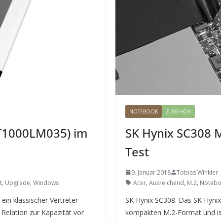
NOTEBOOK
ZUBEHÖR
ST1000LM035) im
SK Hynix SC308 
Test
9. Januar 2018
Tobias Winkler
t
,
Upgrade
,
Windows
Acer
,
Ausreichend
,
M.2
,
Noteb
in klassischer Vertreter
SK Hynix SC308. Das SK Hynix
 Relation zur Kapazität vor
kompakten M.2-Format und ist