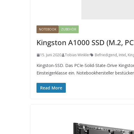
NOTEBOOK
ZUBEHÖR
Kingston A1000 SSD (M.2, PC
15. Juni 2020
Tobias Winkler
Befriedigend
,
Intel
,
Kin
Kingston-SSD. Das PCIe-Solid-State-Drive Kingston
Einsteigerklasse ein. Notebookhersteller bestücke
Read More