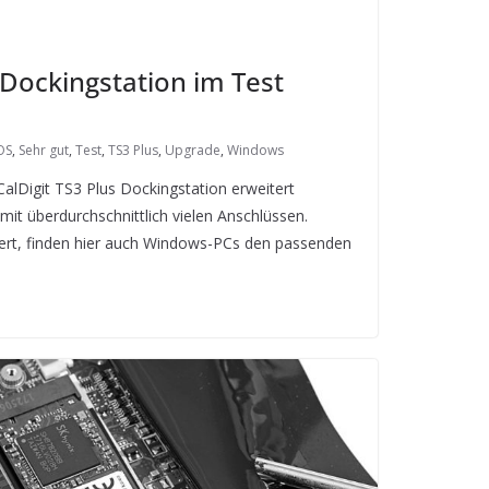
 Dockingstation im Test
OS
,
Sehr gut
,
Test
,
TS3 Plus
,
Upgrade
,
Windows
CalDigit TS3 Plus Dockingstation erweitert
t überdurchschnittlich vielen Anschlüssen.
piert, finden hier auch Windows-PCs den passenden