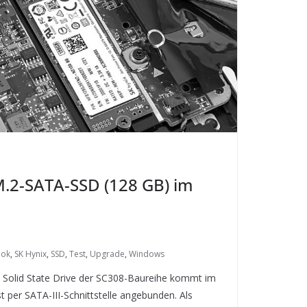
M.2-SATA-SSD (128 GB) im
ook
,
SK Hynix
,
SSD
,
Test
,
Upgrade
,
Windows
 Solid State Drive der SC308-Baureihe kommt im
 per SATA-III-Schnittstelle angebunden. Als