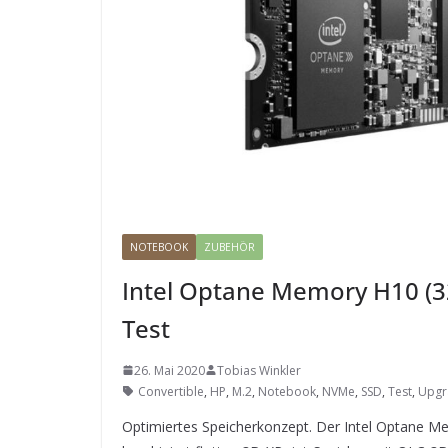
NOTEBOOK
ZUBEHÖR
Intel Optane Memory H10 (32
Test
26. Mai 2020
Tobias Winkler
Convertible
,
HP
,
M.2
,
Notebook
,
NVMe
,
SSD
,
Test
,
Upgr
Optimiertes Speicherkonzept. Der Intel Optane M