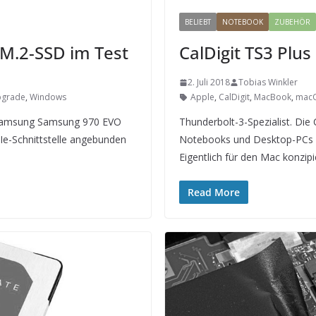
BELIEBT
NOTEBOOK
ZUBEHÖR
M.2-SSD im Test
CalDigit TS3 Plus
2. Juli 2018
Tobias Winkler
grade
,
Windows
Apple
,
CalDigit
,
MacBook
,
mac
e Samsung Samsung 970 EVO
Thunderbolt-3-Spezialist. Die 
e-Schnittstelle angebunden
Notebooks und Desktop-PCs mi
Eigentlich für den Mac konzi
Read More