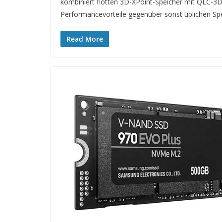
kombiniert flotten 3D-XPoint-Speicher mit QLC-3
Performancevorteile gegenüber sonst üblichen Spe
Read More