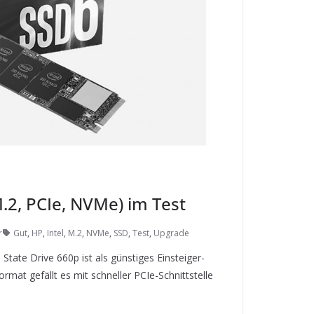
M.2, PCIe, NVMe) im Test
r
Gut
,
HP
,
Intel
,
M.2
,
NVMe
,
SSD
,
Test
,
Upgrade
 State Drive 660p ist als günstiges Einsteiger-
rmat gefällt es mit schneller PCIe-Schnittstelle