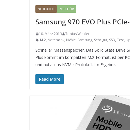
NOTEBOOK
ZUBEHÖR
Samsung 970 EVO Plus PCIe-
10. März 2019
Tobias Winkler
M.2
,
Notebook
,
NVMe
,
Samsung
,
Sehr gut
,
SSD
,
Test
,
Up
Schneller Massenspeicher. Das Solid State Driv
Plus kommt im kompakten M.2-Format, ist per PCI
und nutzt das NVMe-Protokoll. Im Ergebnis
Read More