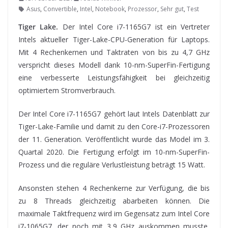
Asus
,
Convertible
,
Intel
,
Notebook
,
Prozessor
,
Sehr gut
,
Test
Tiger Lake.
Der Intel Core i7-1165G7 ist ein Vertreter
Intels aktueller Tiger-Lake-CPU-Generation für Laptops.
Mit 4 Rechenkernen und Taktraten von bis zu 4,7 GHz
verspricht dieses Modell dank 10-nm-SuperFin-Fertigung
eine verbesserte Leistungsfähigkeit bei gleichzeitig
optimiertem Stromverbrauch.
Der Intel Core i7-1165G7
gehört laut Intels Datenblatt zur
Tiger-Lake-Familie und damit zu den Core-i7-Prozessoren
der 11. Generation. Veröffentlicht wurde das Model im 3.
Quartal 2020. Die Fertigung erfolgt im 10-nm-SuperFin-
Prozess und die reguläre Verlustleistung beträgt 15 Watt.
Ansonsten stehen 4 Rechenkerne zur Verfügung, die bis
zu 8 Threads gleichzeitig abarbeiten können. Die
maximale Taktfrequenz wird im Gegensatz zum Intel Core
i7-1065G7, der noch mit 3,9 GHz auskommen musste,