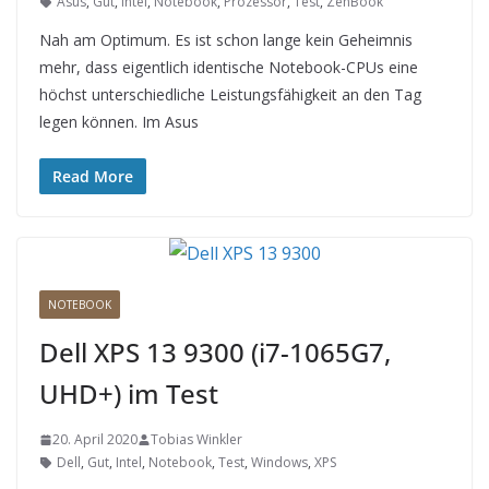
Asus
,
Gut
,
Intel
,
Notebook
,
Prozessor
,
Test
,
ZenBook
Nah am Optimum. Es ist schon lange kein Geheimnis
mehr, dass eigentlich identische Notebook-CPUs eine
höchst unterschiedliche Leistungsfähigkeit an den Tag
legen können. Im Asus
Read More
NOTEBOOK
Dell XPS 13 9300 (i7-1065G7,
UHD+) im Test
20. April 2020
Tobias Winkler
Dell
,
Gut
,
Intel
,
Notebook
,
Test
,
Windows
,
XPS