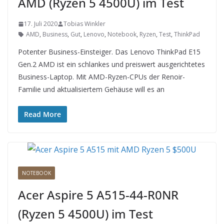
AMD (Ryzen 5 4500U) im Test
17. Juli 2020
Tobias Winkler
AMD
,
Business
,
Gut
,
Lenovo
,
Notebook
,
Ryzen
,
Test
,
ThinkPad
Potenter Business-Einsteiger. Das Lenovo ThinkPad E15
Gen.2 AMD ist ein schlankes und preiswert ausgerichtetes
Business-Laptop. Mit AMD-Ryzen-CPUs der Renoir-
Familie und aktualisiertem Gehäuse will es an
Read More
NOTEBOOK
Acer Aspire 5 A515-44-R0NR
(Ryzen 5 4500U) im Test