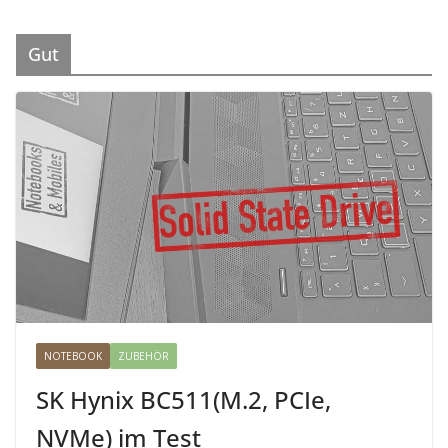
Gut
NOTEBOOK
ZUBEHÖR
SK Hynix BC511(M.2, PCIe,
NVMe) im Test