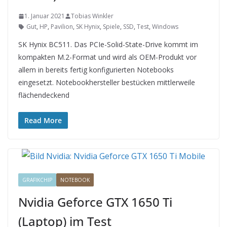
1. Januar 2021
Tobias Winkler
Gut
,
HP
,
Pavilion
,
SK Hynix
,
Spiele
,
SSD
,
Test
,
Windows
SK Hynix BC511. Das PCIe-Solid-State-Drive kommt im
kompakten M.2-Format und wird als OEM-Produkt vor
allem in bereits fertig konfigurierten Notebooks
eingesetzt. Notebookhersteller bestücken mittlerweile
flächendeckend
Read More
GRAFIKCHIP
NOTEBOOK
Nvidia Geforce GTX 1650 Ti
(Laptop) im Test