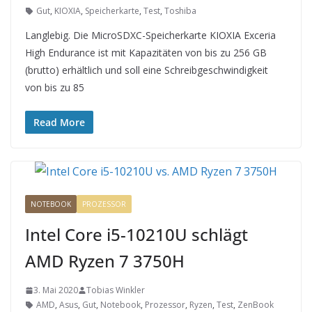
Gut
,
KIOXIA
,
Speicherkarte
,
Test
,
Toshiba
Langlebig. Die MicroSDXC-Speicherkarte KIOXIA Exceria
High Endurance ist mit Kapazitäten von bis zu 256 GB
(brutto) erhältlich und soll eine Schreibgeschwindigkeit
von bis zu 85
Read More
NOTEBOOK
PROZESSOR
Intel Core i5-10210U schlägt
AMD Ryzen 7 3750H
3. Mai 2020
Tobias Winkler
AMD
,
Asus
,
Gut
,
Notebook
,
Prozessor
,
Ryzen
,
Test
,
ZenBook