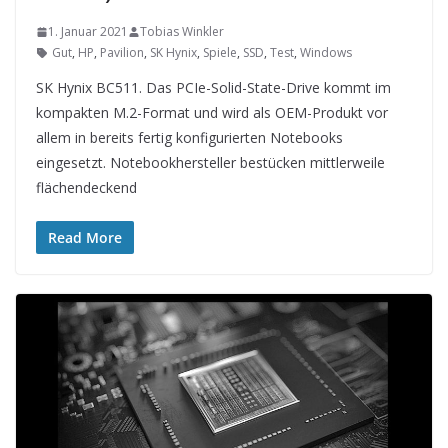
1. Januar 2021
Tobias Winkler
Gut
,
HP
,
Pavilion
,
SK Hynix
,
Spiele
,
SSD
,
Test
,
Windows
SK Hynix BC511. Das PCIe-Solid-State-Drive kommt im
kompakten M.2-Format und wird als OEM-Produkt vor
allem in bereits fertig konfigurierten Notebooks
eingesetzt. Notebookhersteller bestücken mittlerweile
flächendeckend
Read More