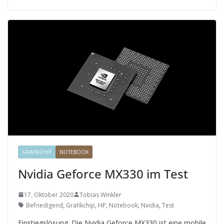
GRAFIKCHIP
NOTEBOOK
Nvidia Geforce MX330 im Test
17. Oktober 2020
Tobias Winkler
Befriedigend
,
Grafikchip
,
HP
,
Notebook
,
Nvidia
,
Test
Einstiegslösung. Die Nvidia Geforce MX330 ist eine mobile