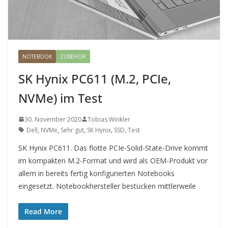
NOTEBOOK
ZUBEHÖR
SK Hynix PC611 (M.2, PCIe,
NVMe) im Test
30. November 2020
Tobias Winkler
Dell
,
NVMe
,
Sehr gut
,
SK Hynix
,
SSD
,
Test
SK Hynix PC611. Das flotte PCIe-Solid-State-Drive kommt
im kompakten M.2-Format und wird als OEM-Produkt vor
allem in bereits fertig konfigurierten Notebooks
eingesetzt. Notebookhersteller bestücken mittlerweile
Read More