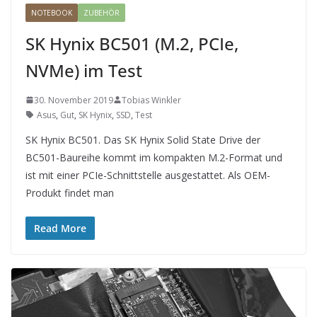
NOTEBOOK
ZUBEHÖR
SK Hynix BC501 (M.2, PCIe,
NVMe) im Test
30. November 2019
Tobias Winkler
Asus
,
Gut
,
SK Hynix
,
SSD
,
Test
SK Hynix BC501. Das SK Hynix Solid State Drive der
BC501-Baureihe kommt im kompakten M.2-Format und
ist mit einer PCIe-Schnittstelle ausgestattet. Als OEM-
Produkt findet man
Read More