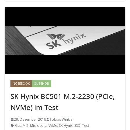
NOTEBOOK
ZUBEHÖR
SK Hynix BC501 M.2-2230 (PCIe,
NVMe) im Test
29. Dezember 2019
Tobias Winkler
Gut
,
M.2
,
Microsoft
,
NVMe
,
SK Hynix
,
SSD
,
Test