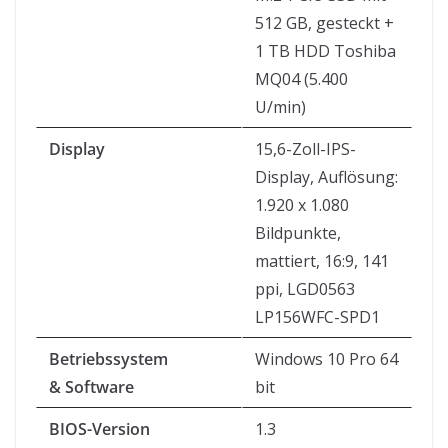
512 GB, gesteckt +
1 TB HDD Toshiba
MQ04 (5.400
U/min)
Display
15,6-Zoll-IPS-
Display, Auflösung:
1.920 x 1.080
Bildpunkte,
mattiert, 16:9, 141
ppi, LGD0563
LP156WFC-SPD1
Betriebssystem
Windows 10 Pro 64
& Software
bit
BIOS-Version
1.3