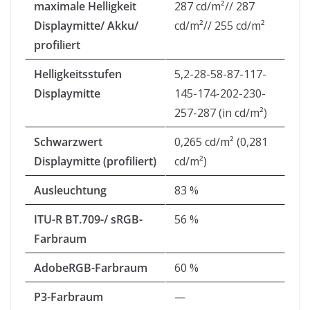
maximale Helligkeit
287 cd/m²// 287
Displaymitte/ Akku/
cd/m²// 255 cd/m²
profiliert
Helligkeitsstufen
5,2-28-58-87-117-
Displaymitte
145-174-202-230-
257-287 (in cd/m²)
Schwarzwert
0,265 cd/m² (0,281
Displaymitte (profiliert)
cd/m²)
Ausleuchtung
83 %
ITU-R BT.709-/ sRGB-
56 %
Farbraum
AdobeRGB-Farbraum
60 %
P3-Farbraum
—