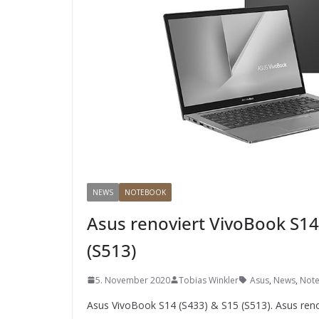
NEWS
NOTEBOOK
Asus renoviert VivoBook S14
(S513)
5. November 2020
Tobias Winkler
Asus
,
News
,
Not
Asus VivoBook S14 (S433) & S15 (S513). Asus reno