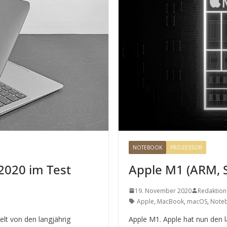
NOTEBOOK
PROZESSOR
2020 im Test
Apple M1 (ARM, S
19. November 2020
Redaktion
Apple
,
MacBook
,
macOS
,
Note
lt von den langjährig
Apple M1. Apple hat nun den 