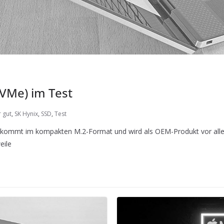
NVMe) im Test
 gut
,
SK Hynix
,
SSD
,
Test
e kommt im kompakten M.2-Format und wird als OEM-Produkt vor allem
eile