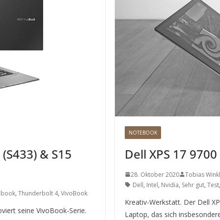
NOTEBOOK
 (S433) & S15
Dell XPS 17 9700
28. Oktober 2020
Tobias Wink
Dell
,
Intel
,
Nvidia
,
Sehr gut
,
Test
ebook
,
Thunderbolt 4
,
VivoBook
Kreativ-Werkstatt. Der Dell XP
viert seine VivoBook-Serie.
Laptop, das sich insbesondere 