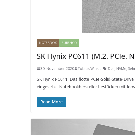
NOTEBOOK
ZUBEHÖR
SK Hynix PC611 (M.2, PCIe, 
30. November 2020
Tobias Winkler
Dell
,
NVMe
,
Sehr
SK Hynix PC611. Das flotte PCIe-Solid-State-Driv
eingesetzt. Notebookhersteller bestücken mittlerw
Read More