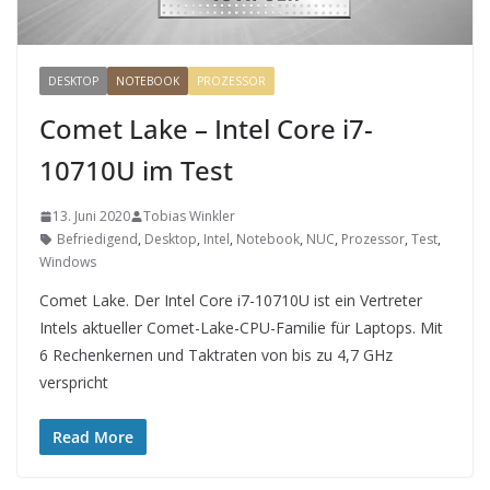
DESKTOP
NOTEBOOK
PROZESSOR
Comet Lake – Intel Core i7-
10710U im Test
13. Juni 2020
Tobias Winkler
Befriedigend
,
Desktop
,
Intel
,
Notebook
,
NUC
,
Prozessor
,
Test
,
Windows
Comet Lake. Der Intel Core i7-10710U ist ein Vertreter
Intels aktueller Comet-Lake-CPU-Familie für Laptops. Mit
6 Rechenkernen und Taktraten von bis zu 4,7 GHz
verspricht
Read More