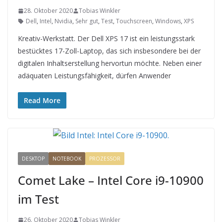
28. Oktober 2020
Tobias Winkler
Dell
,
Intel
,
Nvidia
,
Sehr gut
,
Test
,
Touchscreen
,
Windows
,
XPS
Kreativ-Werkstatt. Der Dell XPS 17 ist ein leistungsstark
bestücktes 17-Zoll-Laptop, das sich insbesondere bei der
digitalen Inhaltserstellung hervortun möchte. Neben einer
adäquaten Leistungsfähigkeit, dürfen Anwender
Read More
DESKTOP
NOTEBOOK
PROZESSOR
Comet Lake – Intel Core i9-10900
im Test
26. Oktober 2020
Tobias Winkler