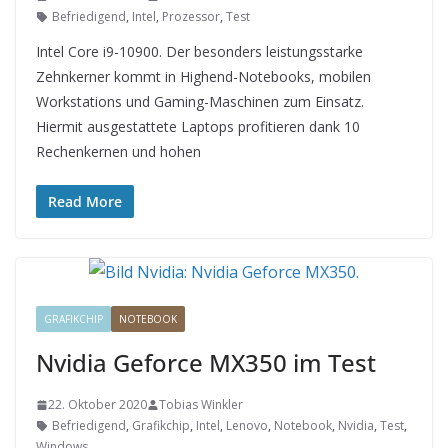
Befriedigend
,
Intel
,
Prozessor
,
Test
Intel Core i9-10900. Der besonders leistungsstarke
Zehnkerner kommt in Highend-Notebooks, mobilen
Workstations und Gaming-Maschinen zum Einsatz.
Hiermit ausgestattete Laptops profitieren dank 10
Rechenkernen und hohen
Read More
GRAFIKCHIP
NOTEBOOK
Nvidia Geforce MX350 im Test
22. Oktober 2020
Tobias Winkler
Befriedigend
,
Grafikchip
,
Intel
,
Lenovo
,
Notebook
,
Nvidia
,
Test
,
Windows