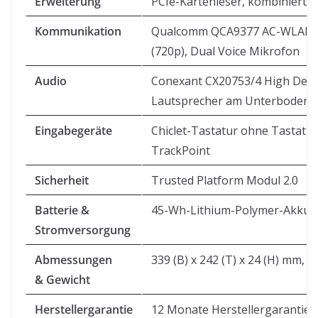
Erweiterung
PCIe-Kartenleser, kombinierte 
Kommunikation
Qualcomm QCA9377 AC-WLAN, 
(720p), Dual Voice Mikrofon
Audio
Conexant CX20753/4 High Defini
Lautsprecher am Unterboden
Eingabegeräte
Chiclet-Tastatur ohne Tastatu
TrackPoint
Sicherheit
Trusted Platform Modul 2.0
Batterie &
45-Wh-Lithium-Polymer-Akku, 
Stromversorgung
Abmessungen
339 (B) x 242 (T) x 24 (H) mm, 
& Gewicht
Herstellergarantie
12 Monate Herstellergarantie (