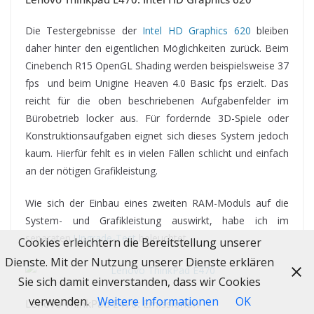
Die Testergebnisse der
Intel HD Graphics 620
bleiben
daher hinter den eigentlichen Möglichkeiten zurück. Beim
Cinebench R15 OpenGL Shading werden beispielsweise 37
fps und beim Unigine Heaven 4.0 Basic fps erzielt. Das
reicht für die oben beschriebenen Aufgabenfelder im
Bürobetrieb locker aus. Für fordernde 3D-Spiele oder
Konstruktionsaufgaben eignet sich dieses System jedoch
kaum. Hierfür fehlt es in vielen Fällen schlicht und einfach
an der nötigen Grafikleistung.
Wie sich der Einbau eines zweiten RAM-Moduls auf die
System- und Grafikleistung auswirkt, habe ich im
separaten
Upgrade-Test
beleuchtet.
Cookies erleichtern die Bereitstellung unserer
Dienste. Mit der Nutzung unserer Dienste erklären
Sie sich damit einverstanden, dass wir Cookies
verwenden.
Weitere Informationen
OK
Lenovo ThinkPad E470: Emissionen