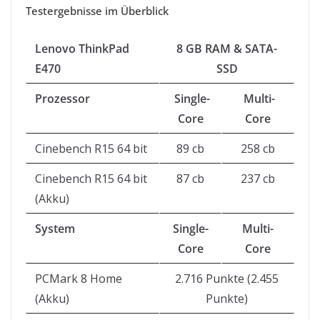
Testergebnisse im Überblick
Lenovo ThinkPad
8 GB RAM & SATA-
E470
SSD
Prozessor
Single-
Multi-
Core
Core
Cinebench R15 64 bit
89 cb
258 cb
Cinebench R15 64 bit
87 cb
237 cb
(Akku)
System
Single-
Multi-
Core
Core
PCMark 8 Home
2.716 Punkte (2.455
(Akku)
Punkte)