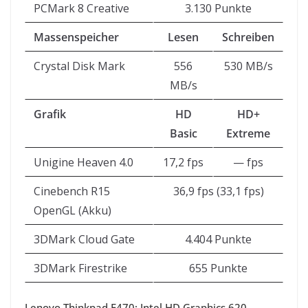
PCMark 8 Creative
3.130 Punkte
Massenspeicher
Lesen
Schreiben
Crystal Disk Mark
556
530 MB/s
MB/s
Grafik
HD
HD+
Basic
Extreme
Unigine Heaven 4.0
17,2 fps
— fps
Cinebench R15
36,9 fps (33,1 fps)
OpenGL (Akku)
3DMark Cloud Gate
4.404 Punkte
3DMark Firestrike
655 Punkte
Lenovo Thinkpad E470: Intel HD Graphics 620