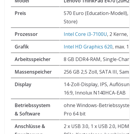
Model
Lenovo ThinkPad E470 (20H2-S
Preis
570 Euro (Education-Modell), 8
Store)
Prozessor
Intel Core i3-7100U
, 2 Kerne, 4
Grafik
Intel HD Graphics 620
, max. 1 
Arbeitsspeicher
8 GB DDR4-RAM, Single-Channel,
Massenspeicher
256 GB 2,5 Zoll, SATA III, Sam
Display
14-Zoll-Display, IPS, Auflösung:
16:9, Innolux N140HCA-EAB
Betriebssystem
ohne Windows-Betriebssystem,
& Software
Pro 64 bit
Anschlüsse &
2 x USB 3.0, 1 x USB 2.0, HDMI,