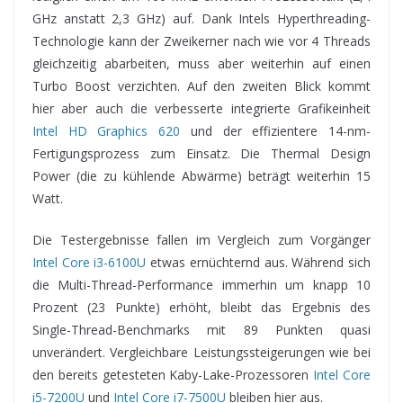
GHz anstatt 2,3 GHz) auf. Dank Intels Hyperthreading-
Technologie kann der Zweikerner nach wie vor 4 Threads
gleichzeitig abarbeiten, muss aber weiterhin auf einen
Turbo Boost verzichten. Auf den zweiten Blick kommt
hier aber auch die verbesserte integrierte Grafikeinheit
Intel HD Graphics 620
und der effizientere 14-nm-
Fertigungsprozess zum Einsatz. Die Thermal Design
Power (die zu kühlende Abwärme) beträgt weiterhin 15
Watt.
Die Testergebnisse fallen im Vergleich zum Vorgänger
Intel Core i3-6100U
etwas ernüchternd aus. Während sich
die Multi-Thread-Performance immerhin um knapp 10
Prozent (23 Punkte) erhöht, bleibt das Ergebnis des
Single-Thread-Benchmarks mit 89 Punkten quasi
unverändert. Vergleichbare Leistungssteigerungen wie bei
den bereits getesteten Kaby-Lake-Prozessoren
Intel Core
i5-7200U
und
Intel Core i7-7500U
bleiben hier aus.