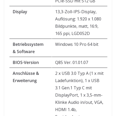
PCIe-SSD mit 512 GB
Display
13,3-Zoll-IPS-Display,
Auflösung: 1.920 x 1.080
Bildpunkte, matt, 16:9,
165 ppi, LGD052D
Betriebssystem
Windows 10 Pro 64 bit
& Software
BIOS-Version
Q85 Ver. 01.01.07
Anschlüsse &
2 x USB 3.0 Typ A (1 x mit
Erweiterung
Ladefunktion), 1 x USB
3.1 Gen.1 Typ C mit
DisplayPort, 1 x 3,5-mm-
Klinke Audio in/out, VGA,
HDMI 1.4b,