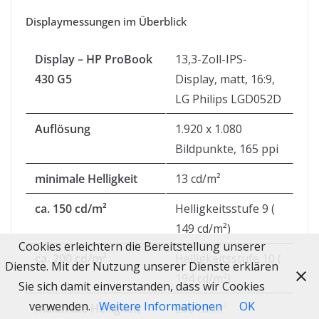
Displaymessungen im Überblick
Display – HP ProBook
13,3-Zoll-IPS-
430 G5
Display, matt, 16:9,
LG Philips LGD052D
Auflösung
1.920 x 1.080
Bildpunkte, 165 ppi
minimale Helligkeit
13 cd/m²
ca. 150 cd/m²
Helligkeitsstufe 9 (
149 cd/m²)
Cookies erleichtern die Bereitstellung unserer
ca. 200 cd/m²
Helligkeitsstufe 10 (
Dienste. Mit der Nutzung unserer Dienste erklären
194 cd/m²)
Sie sich damit einverstanden, dass wir Cookies
verwenden.
Weitere Informationen
OK
maximale Helligkeit
295 cd/m²