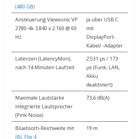
(480 GB)
Ansteuerung Viewsonic VP
ja über USB C
2780-4k 3.840 x 2.160 @ 60
mit
Hz
DisplayPort-
Kabel/ -Adapter
Latenzen (LatencyMon),
2.531 µs / 173
nach 14 Minuten Laufzeit
µs (Funk, LAN,
Akku
deaktiviert)
Maximale Lautstärke
73,6 dB(A)
integrierte Lautsprecher
(Pink Noise)
Bluetooth-Reichweite mit
19 m
JBL Flip 4