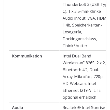
Thunderbolt 3 (USB Typ
C), 1 x 3,5-mm-Klinke
Audio in/out, VGA, HDMI
1.4b, Speicherkarten-
Lesegerät,
Dockinganschluss,
ThinkShutter
Kommunikation
Intel Dual Band
Wireless-AC 8265 2 x 2,
Bluetooth 4.2, Dual-
Array-Mikrofon, 720p-
HD-Webcam, Intel-
Ethernet I219-V, LTE
optional erhältlich
Audio
Realtek @ Intel Sunrise