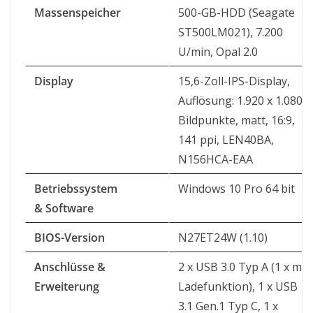
Massenspeicher
500-GB-HDD (Seagate
ST500LM021), 7.200
U/min, Opal 2.0
Display
15,6-Zoll-IPS-Display,
Auflösung: 1.920 x 1.080
Bildpunkte, matt, 16:9,
141 ppi, LEN40BA,
N156HCA-EAA
Betriebssystem
Windows 10 Pro 64 bit
& Software
BIOS-Version
N27ET24W (1.10)
Anschlüsse &
2 x USB 3.0 Typ A (1 x mit
Erweiterung
Ladefunktion), 1 x USB
3.1 Gen.1 Typ C, 1 x