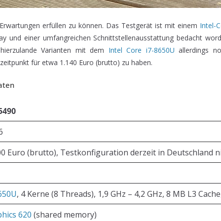
 Erwartungen erfüllen zu können. Das Testgerät ist mit einem
Intel-
ay und einer umfangreichen Schnittstellenausstattung bedacht worde
d hierzulande Varianten mit dem
Intel Core i7-8650U
allerdings no
zeitpunkt für etwa 1.140 Euro (brutto) zu haben.
aten
 5490
6
0 Euro (brutto), Testkonfiguration derzeit in Deutschland ni
8650U
, 4 Kerne (8 Threads), 1,9 GHz – 4,2 GHz, 8 MB L3 Cach
phics 620
(shared memory)