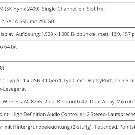
(SK Hynix 2400), Single-Channel, ein Slot frei
.2-SATA-SSD mit 256 GB
Display, Auflösung: 1.920 x 1.080 Bildpunkte, matt, 16:9, 
o 64 bit
18)
n.1 Typ A , 1 x USB 3.1 Gen.1 Typ C mit DisplayPort, 1 x 3,5
n-Lesegerät
d Wireless-AC 8265 2 x 2, Bluetooth 4.2, Dual-Array-Mikrof
Point- High Definition Audio Controller, 2 Stereo-Lautsprech
ur mit Hintergrundbeleuchtung (2-stufig), Touchpad, Pointst