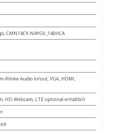
157 ppi, CMN14C9-N4YGV_140HCA
-mm-Klinke Audio in/out, VGA, HDMI,
on, HD-Webcam, LTE optional erhältlich
er
ick