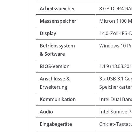
Arbeitsspeicher
8 GB DDR4-RAM 
Massenspeicher
Micron 1100 M
Display
14,0-Zoll-IPS-
Betriebssystem
Windows 10 Pr
& Software
BIOS-Version
1.1.9 (13.03.20
Anschlüsse &
3 x USB 3.1 Ge
Erweiterung
Speicherkarte
Kommunikation
Intel Dual Ban
Audio
Intel Sunrise 
Eingabegeräte
Chiclet-Tastat