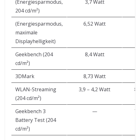
(Energiesparmodus,
3,7 Watt
204 cd/m²)
(Energiesparmodus,
6,52 Watt
maximale
Displayhelligkeit)
Geekbench (204
8,4 Watt
cd/m²)
3DMark
8,73 Watt
WLAN-Streaming
3,9 – 4,2 Watt
8:
(204 cd/m²)
Geekbench 3
—
7:
Battery Test (204
cd/m²)