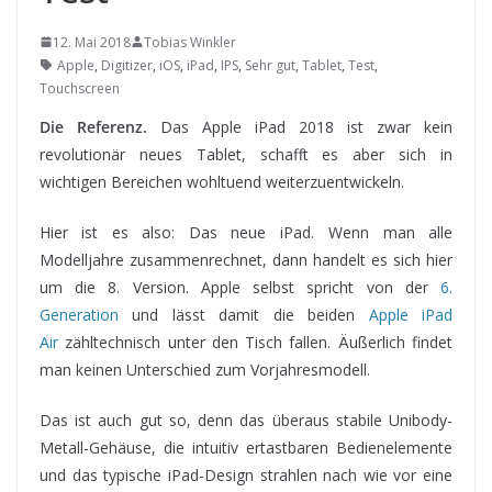
12. Mai 2018
Tobias Winkler
Apple
,
Digitizer
,
iOS
,
iPad
,
IPS
,
Sehr gut
,
Tablet
,
Test
,
Touchscreen
Die Referenz.
Das Apple iPad 2018 ist zwar kein
revolutionär neues Tablet, schafft es aber sich in
wichtigen Bereichen wohltuend weiterzuentwickeln.
Hier ist es also: Das neue iPad.
Wenn man alle
Modelljahre zusammenrechnet, dann handelt es sich hier
um die 8. Version. Apple selbst spricht von der
6.
Generation
und lässt damit die beiden
Apple iPad
Air
zähltechnisch unter den Tisch fallen. Äußerlich findet
man keinen Unterschied zum Vorjahresmodell.
Das ist auch gut so, denn das überaus stabile Unibody-
Metall-Gehäuse, die intuitiv ertastbaren Bedienelemente
und das typische iPad-Design strahlen nach wie vor eine