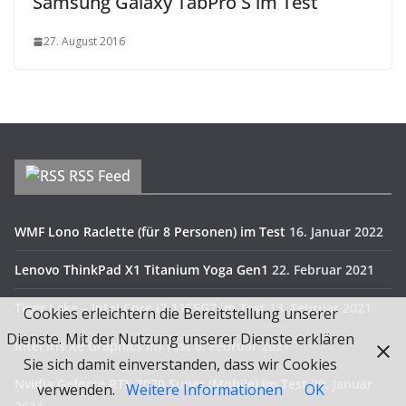
Samsung Galaxy TabPro S im Test
27. August 2016
RSS Feed
WMF Lono Raclette (für 8 Personen) im Test
16. Januar 2022
Lenovo ThinkPad X1 Titanium Yoga Gen1
22. Februar 2021
Tiger Lake – Intel Core i7-1165G7 im Test
13. Februar 2021
Cookies erleichtern die Bereitstellung unserer
Dienste. Mit der Nutzung unserer Dienste erklären
Intel Iris Xe Graphics im Test
6. Februar 2021
Sie sich damit einverstanden, dass wir Cookies
Nvidia Geforce RTX 2070 Super (Mobile) im Test
29. Januar
verwenden.
Weitere Informationen
OK