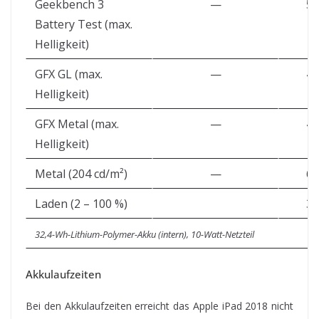
Geekbench 3
—
5:
Battery Test (max.
Helligkeit)
GFX GL (max.
—
4:
Helligkeit)
GFX Metal (max.
—
4:
Helligkeit)
Metal (204 cd/m²)
—
6:
Laden (2 – 100 %)
3:
32,4-Wh-Lithium-Polymer-Akku (intern), 10-Watt-Netzteil
Akkulaufzeiten
Bei den Akkulaufzeiten erreicht das Apple iPad 2018 nicht