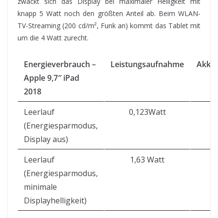
zwackt sich das Display bei maximaler Helligkeit mit
knapp 5 Watt noch den größten Anteil ab. Beim WLAN-
TV-Streaming (200 cd/m², Funk an) kommt das Tablet mit
um die 4 Watt zurecht.
Energieverbrauch –
Leistungsaufnahme
Akkul
Apple 9,7″ iPad
2018
Leerlauf
0,123Watt
(Energiesparmodus,
Display aus)
Leerlauf
1,63 Watt
(Energiesparmodus,
minimale
Displayhelligkeit)