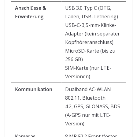
Anschlüsse &
USB 3.0 Typ C (OTG,
Erweiterung
Laden, USB-Tethering)
USB-C-3,5-mm-Klinke-
Adapter (kein separater
Kopfhöreranschluss)
MicroSD-Karte (bis zu
256 GB)
SIM-Karte (nur LTE-
Versionen)
Kommunikation
Dualband AC-WLAN
802.11, Bluetooth
4.2, GPS, GLONASS, BDS
(A-GPS nur mit LTE-
Version)
Kameras
8 MP F2.2 Front (fester