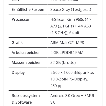
Erhältliche Farben
Space Gray (Testgerät)
Prozessor
HiSilicon Kirin 960s (4 ×
A73 (2,1 GHz) + 4 × A53
(1,8 GHz)), 64 bit
Grafik
ARM Mali G71 MP8
Arbeitsspeicher
4 GB LPDDR4 RAM
Massenspeicher
32 GB (brutto)
Display
2.560 x 1.600 Bildpunkte,
10,8-Zoll-IPS-Display,
280 ppi
Betriebssystem
Android 8.0 Oreo + EMUI
& Software
8.0