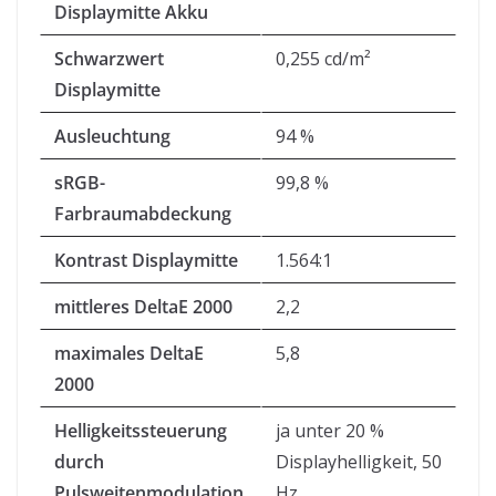
Displaymitte Akku
Schwarzwert
0,255 cd/m²
Displaymitte
Ausleuchtung
94 %
sRGB-
99,8 %
Farbraumabdeckung
Kontrast Displaymitte
1.564:1
mittleres DeltaE 2000
2,2
maximales DeltaE
5,8
2000
Helligkeitssteuerung
ja unter 20 %
durch
Displayhelligkeit, 50
Pulsweitenmodulation
Hz