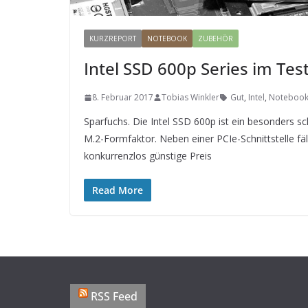
KURZREPORT
NOTEBOOK
ZUBEHÖR
Intel SSD 600p Series im Tes
8. Februar 2017
Tobias Winkler
Gut
,
Intel
,
Noteboo
Sparfuchs. Die Intel SSD 600p ist ein besonders sc
M.2-Formfaktor. Neben einer PCIe-Schnittstelle fäll
konkurrenzlos günstige Preis
Read More
RSS Feed