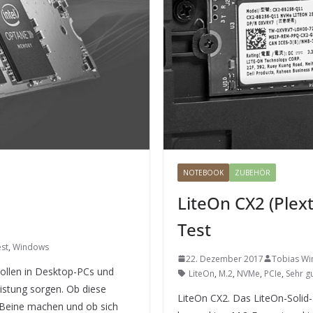
NOTEBOOK
ZUBEHÖR
LiteOn CX2 (Ple
Test
st
,
Windows
22. Dezember 2017
Tobias Wi
sollen in Desktop-PCs und
LiteOn
,
M.2
,
NVMe
,
PCIe
,
Sehr g
istung sorgen. Ob diese
LiteOn CX2. Das LiteOn-Solid
 Beine machen und ob sich