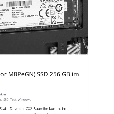
xtor M8PeGN) SSD 256 GB im
nkler
ut
,
SSD
,
Test
,
Windows
-State-Drive der CX2-Baureihe kommt im