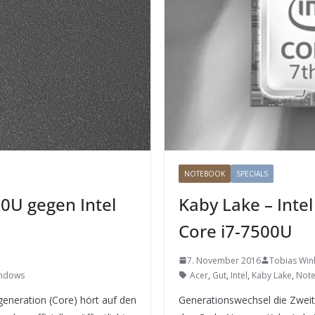
NOTEBOOK
SPECIALS
00U gegen Intel
Kaby Lake – Inte
Core i7-7500U
7. November 2016
Tobias Win
ndows
Acer
,
Gut
,
Intel
,
Kaby Lake
,
Not
generation (Core) hört auf den
Generationswechsel die Zweite