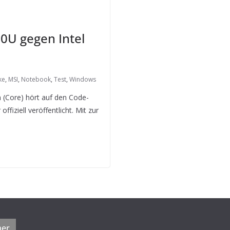
00U gegen Intel
ke
,
MSI
,
Notebook
,
Test
,
Windows
n (Core) hört auf den Code-
ziell veröffentlicht. Mit zur
ner