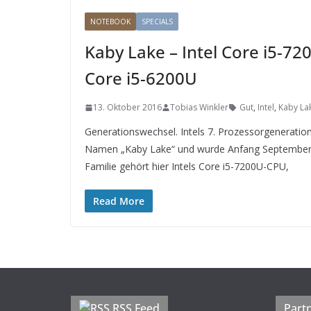
NOTEBOOK
SPECIALS
Kaby Lake – Intel Core i5-72
Core i5-6200U
13. Oktober 2016
Tobias Winkler
Gut
,
Intel
,
Kaby La
Generationswechsel. Intels 7. Prozessorgeneratio
Namen „Kaby Lake“ und wurde Anfang September offi
Familie gehört hier Intels Core i5-7200U-CPU,
Read More
RSS Feed
Part