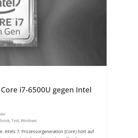
l Core i7-6500U gegen Intel
kler
ebook
,
Test
,
Windows
. Intels 7. Prozessorgeneration (Core) hört auf