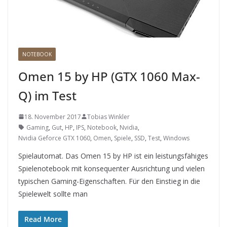
NOTEBOOK
Omen 15 by HP (GTX 1060 Max-
Q) im Test
18. November 2017
Tobias Winkler
Gaming
,
Gut
,
HP
,
IPS
,
Notebook
,
Nvidia
,
Nvidia Geforce GTX 1060
,
Omen
,
Spiele
,
SSD
,
Test
,
Windows
Spielautomat. Das Omen 15 by HP ist ein leistungsfähiges
Spielenotebook mit konsequenter Ausrichtung und vielen
typischen Gaming-Eigenschaften. Für den Einstieg in die
Spielewelt sollte man
Read More