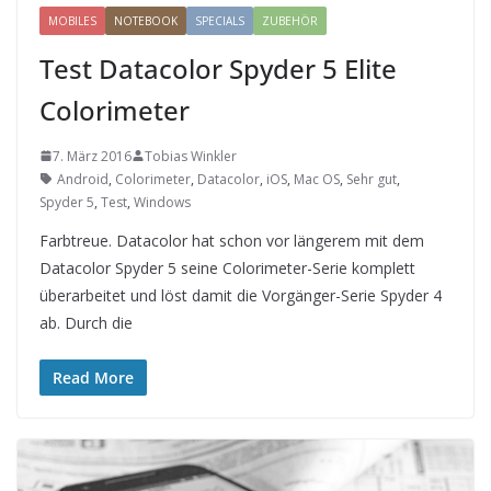
MOBILES
NOTEBOOK
SPECIALS
ZUBEHÖR
Test Datacolor Spyder 5 Elite
Colorimeter
7. März 2016
Tobias Winkler
Android
,
Colorimeter
,
Datacolor
,
iOS
,
Mac OS
,
Sehr gut
,
Spyder 5
,
Test
,
Windows
Farbtreue. Datacolor hat schon vor längerem mit dem
Datacolor Spyder 5 seine Colorimeter-Serie komplett
überarbeitet und löst damit die Vorgänger-Serie Spyder 4
ab. Durch die
Read More