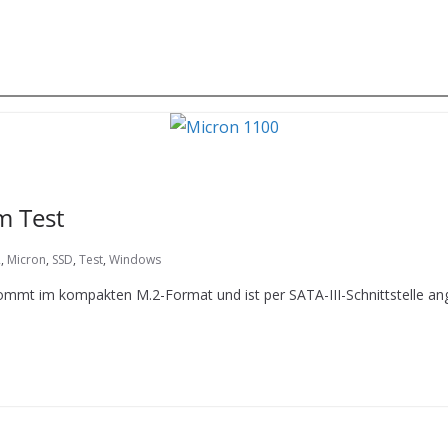
m Test
2
,
Micron
,
SSD
,
Test
,
Windows
ommt im kompakten M.2-Format und ist per SATA-III-Schnittstelle ang