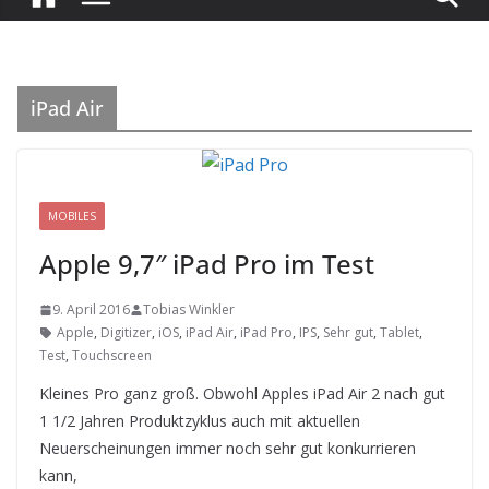
iPad Air
MOBILES
Apple 9,7″ iPad Pro im Test
9. April 2016
Tobias Winkler
Apple
,
Digitizer
,
iOS
,
iPad Air
,
iPad Pro
,
IPS
,
Sehr gut
,
Tablet
,
Test
,
Touchscreen
Kleines Pro ganz groß. Obwohl Apples iPad Air 2 nach gut
1 1/2 Jahren Produktzyklus auch mit aktuellen
Neuerscheinungen immer noch sehr gut konkurrieren
kann,