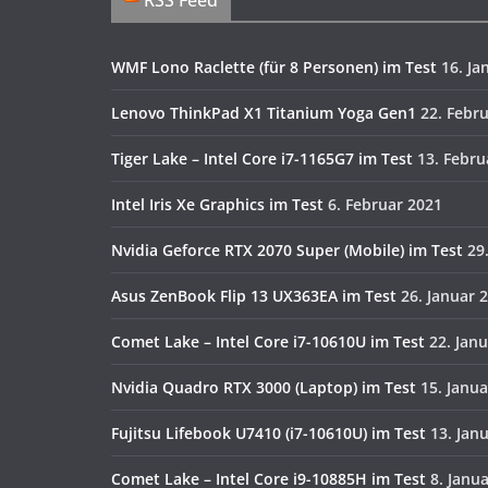
RSS Feed
WMF Lono Raclette (für 8 Personen) im Test
16. Ja
Lenovo ThinkPad X1 Titanium Yoga Gen1
22. Febr
Tiger Lake – Intel Core i7-1165G7 im Test
13. Febru
Intel Iris Xe Graphics im Test
6. Februar 2021
Nvidia Geforce RTX 2070 Super (Mobile) im Test
29
Asus ZenBook Flip 13 UX363EA im Test
26. Januar 
Comet Lake – Intel Core i7-10610U im Test
22. Jan
Nvidia Quadro RTX 3000 (Laptop) im Test
15. Janu
Fujitsu Lifebook U7410 (i7-10610U) im Test
13. Jan
Comet Lake – Intel Core i9-10885H im Test
8. Janu